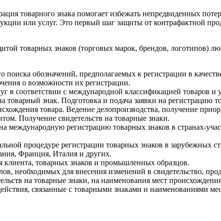
рация товарного знака помогает избежать непредвиденных потер
укции или услуг. Это первый шаг защиты от контрафактной про
итой товарных знаков (торговых марок, брендов, логотипов) л
поиска обозначений, предполагаемых к регистрации в качестве
чения о возможности их регистрации.
уг в соответствии с международной классификацией товаров и 
на товарный знак. Подготовка и подача заявки на регистрацию то
схождения товара. Ведение делопроизводства, получение приор
нтом. Получение свидетельств на товарные знаки.
 на международную регистрацию товарных знаков в странах-уча
льной процедуре регистрации товарных знаков в зарубежных стр
ния, Франция, Италия и других.
я клиента, товарных знаков и промышленных образцов.
лов, необходимых для внесения изменений в свидетельство, прод
ельств на товарные знаки, на наименования мест происхождения
ействия, связанные с товарными знаками и наименованиями ме