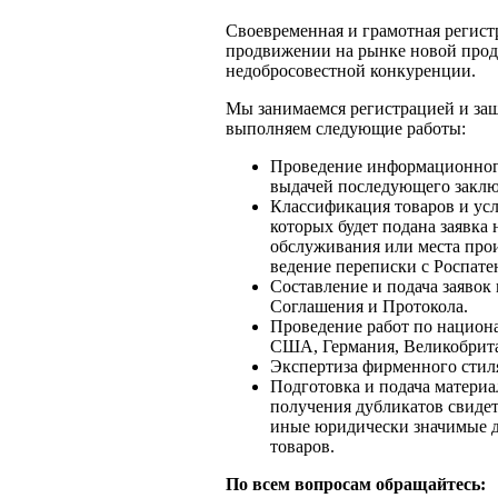
Своевременная и грамотная регист
продвижении на рынке новой прод
недобросовестной конкуренции.
Мы занимаемся регистрацией и защ
выполняем следующие работы:
Проведение информационного 
выдачей последующего заклю
Классификация товаров и усл
которых будет подана заявка 
обслуживания или места прои
ведение переписки с Роспате
Составление и подача заявок
Cоглашения и Протокола.
Проведение работ по национа
США, Германия, Великобрита
Экспертиза фирменного стил
Подготовка и подача материа
получения дубликатов свидет
иные юридически значимые д
товаров.
По всем вопросам обращайтесь: