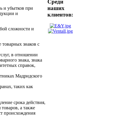
Среди
наших
ь и убытков при
дукции и
клиентов:
юбой сложности и
 товарных знаков с
услуг, в отношении
варного знака, знака
итетных справок,
стниках Мадридского
анах, таких как
ление срока действия,
 товаров, а также
ст происхождения