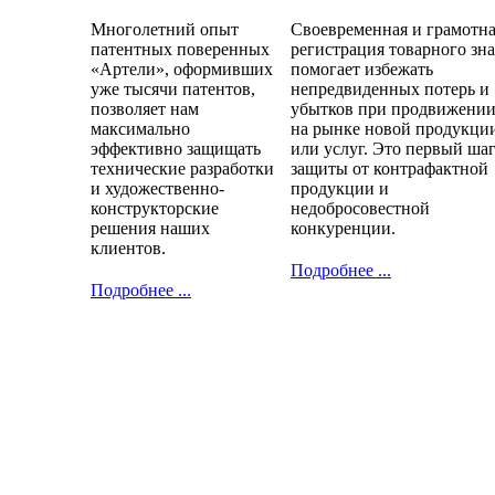
Многолетний опыт
Своевременная и грамотн
патентных поверенных
регистрация товарного зн
«Артели», оформивших
помогает избежать
уже тысячи патентов,
непредвиденных потерь и
позволяет нам
убытков при продвижени
максимально
на рынке новой продукци
эффективно защищать
или услуг. Это первый ша
технические разработки
защиты от контрафактной
и художественно-
продукции и
конструкторские
недобросовестной
решения наших
конкуренции.
клиентов.
Подробнее ...
Подробнее ...