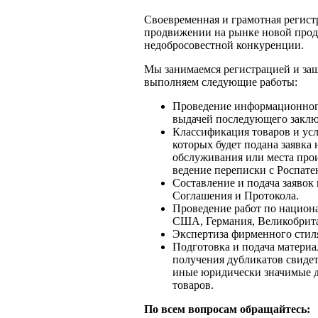
Своевременная и грамотная регист
продвижении на рынке новой прод
недобросовестной конкуренции.
Мы занимаемся регистрацией и защ
выполняем следующие работы:
Проведение информационного 
выдачей последующего заклю
Классификация товаров и усл
которых будет подана заявка 
обслуживания или места прои
ведение переписки с Роспате
Составление и подача заявок
Cоглашения и Протокола.
Проведение работ по национа
США, Германия, Великобрита
Экспертиза фирменного стил
Подготовка и подача материа
получения дубликатов свидет
иные юридически значимые д
товаров.
По всем вопросам обращайтесь: