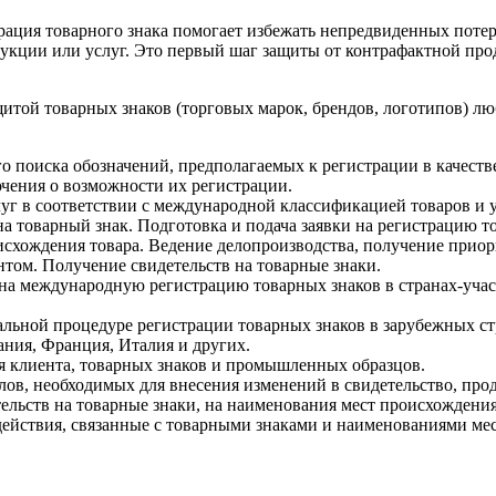
рация товарного знака помогает избежать непредвиденных потер
укции или услуг. Это первый шаг защиты от контрафактной про
итой товарных знаков (торговых марок, брендов, логотипов) л
поиска обозначений, предполагаемых к регистрации в качестве
чения о возможности их регистрации.
уг в соответствии с международной классификацией товаров и 
на товарный знак. Подготовка и подача заявки на регистрацию то
схождения товара. Ведение делопроизводства, получение приор
нтом. Получение свидетельств на товарные знаки.
 на международную регистрацию товарных знаков в странах-уча
льной процедуре регистрации товарных знаков в зарубежных стр
ния, Франция, Италия и других.
я клиента, товарных знаков и промышленных образцов.
лов, необходимых для внесения изменений в свидетельство, прод
ельств на товарные знаки, на наименования мест происхождения
ействия, связанные с товарными знаками и наименованиями ме