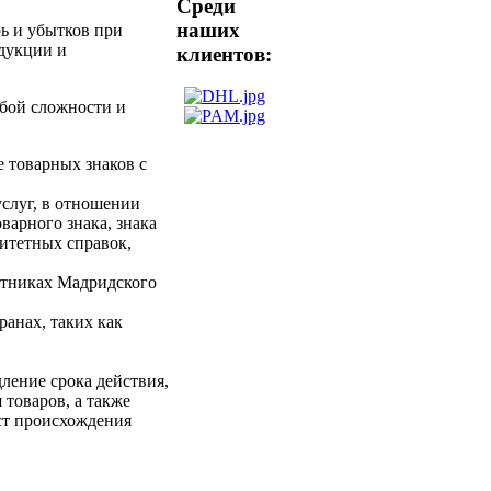
Среди
наших
ь и убытков при
дукции и
клиентов:
юбой сложности и
 товарных знаков с
услуг, в отношении
варного знака, знака
итетных справок,
стниках Мадридского
анах, таких как
ление срока действия,
 товаров, а также
ст происхождения