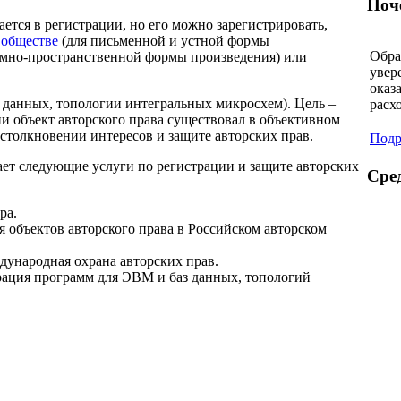
Поч
ается в регистрации, но его можно зарегистрировать,
 обществе
(для письменной и устной формы
Обра
емно-пространственной формы произведения) или
увер
оказ
 данных, топологии интегральных микросхем). Цель –
расх
ии объект авторского права существовал в объективном
 столкновении интересов и защите авторских прав.
Подро
ет следующие услуги по регистрации и защите авторских
Сре
ра.
 объектов авторского права в Российском авторском
дународная охрана авторских прав.
рация программ для ЭВМ и баз данных, топологий